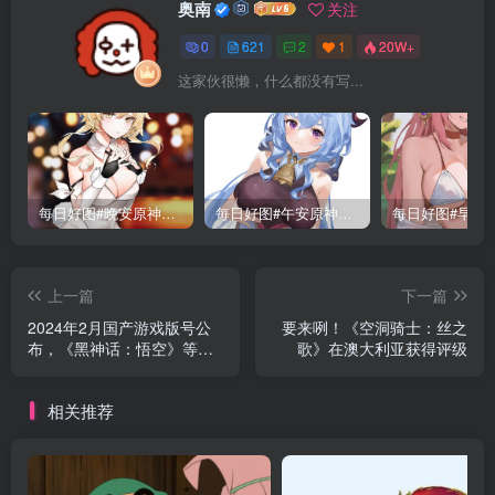
奥南
关注
0
621
2
1
20W+
这家伙很懒，什么都没有写...
每日好图#晚安原神【221015】
每日好图#午安原神【221014】
上一篇
下一篇
2024年2月国产游戏版号公
要来咧！《空洞骑士：丝之
布，《黑神话：悟空》等游
歌》在澳大利亚获得评级
戏过审
相关推荐