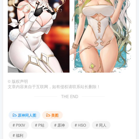
©
版权声明
文章内容来自于互联网，如有侵权请联系站长删除！
THE END
原神同人图
美图
# PIXIV
# P站
# 原神
# HSO
# 同人
# 福利