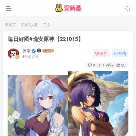
首页
原神同人图
正文
每日好图#晚安原神【221015】
奥南
关注
私信
4年前发布
0
1.9W+
20