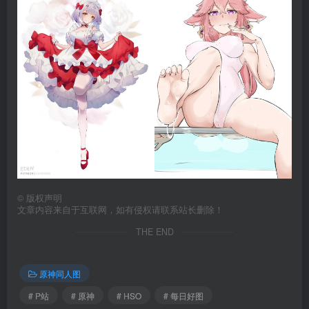
©
版权声明
文章内容来自于互联网，如有侵权请联系站长删除！
THE END
原神同人图
# P站
# 原神
# HSO
# 每日好图