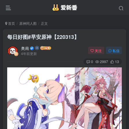
首页
原神同人图
正文
每日好图#早安原神【220313】
奥南
关注
私信
4年前更新
0
2997
13