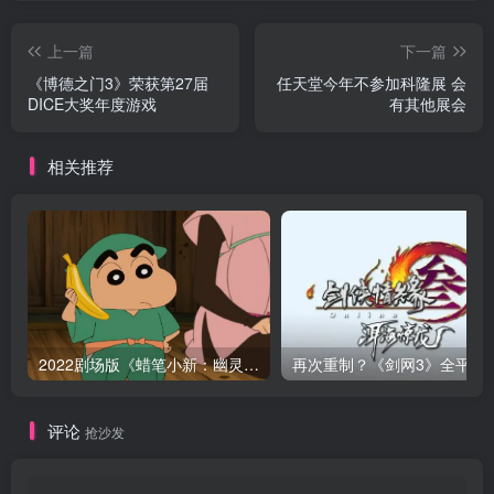
上一篇
下一篇
《博德之门3》荣获第27届
任天堂今年不参加科隆展 会
DICE大奖年度游戏
有其他展会
相关推荐
2022剧场版《蜡笔小新：幽灵忍者珍风传》公开正式PV
再次重制？《剑网3》全平台旗舰版公布，
评论
抢沙发