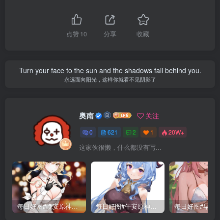
点赞
10
分享
收藏
Turn your face to the sun and the shadows fall behind you.
永远面向阳光，这样你就看不见阴影了
奥南
关注
0
621
2
1
20W+
这家伙很懒，什么都没有写...
每日好图#晚安原神【221015】
每日好图#午安原神【221014】