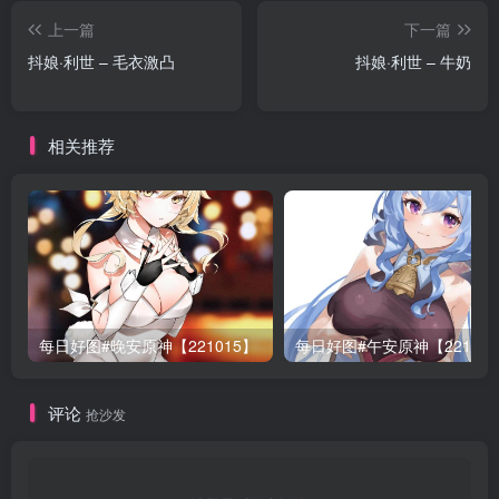
上一篇
下一篇
抖娘·利世 – 毛衣激凸
抖娘·利世 – 牛奶
相关推荐
每日好图#晚安原神【221015】
每日好图#午安原神【22101
评论
抢沙发