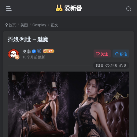
首页
美图
Cosplay
正文
抖娘·利世 – 魅魔
奥南
关注
私信
10个月前更新
0
248
8