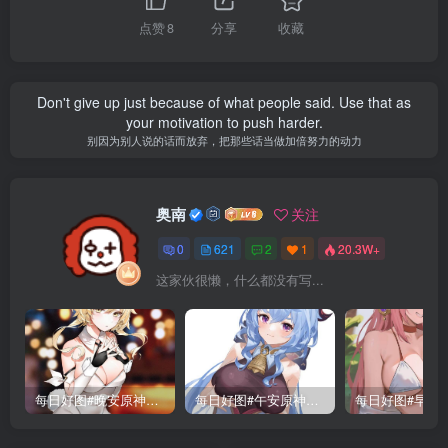
点赞
8
分享
收藏
Don't give up just because of what people said. Use that as
your motivation to push harder.
别因为别人说的话而放弃，把那些话当做加倍努力的动力
奥南
关注
0
621
2
1
20.3W+
这家伙很懒，什么都没有写...
每日好图#晚安原神【221015】
每日好图#午安原神【221014】