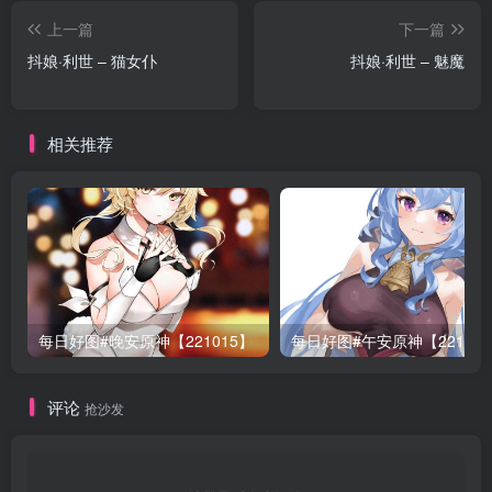
上一篇
下一篇
抖娘·利世 – 猫女仆
抖娘·利世 – 魅魔
相关推荐
每日好图#晚安原神【221015】
每日好图#午安原神【22101
评论
抢沙发