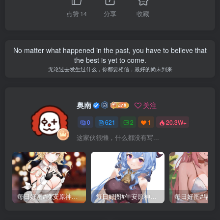
点赞
14
分享
收藏
No matter what happened in the past, you have to believe that
the best is yet to come.
无论过去发生过什么，你都要相信，最好的尚未到来
奥南
关注
0
621
2
1
20.3W+
这家伙很懒，什么都没有写...
每日好图#晚安原神【221015】
每日好图#午安原神【221014】