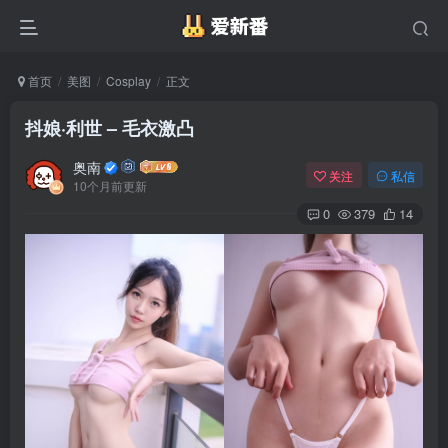
首页
美图
Cosplay
正文
抖娘·利世 – 毛衣激凸
奥南
关注
私信
10个月前更新
0
379
14