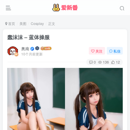
首页
美图
Cosplay
正文
蠢沫沫 – 蓝体操服
奥南
关注
私信
10个月前更新
0
136
12