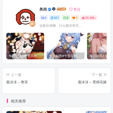
奥南
关注
0
621
2
1
20.3W+
这家伙很懒，什么都没有写...
每日好图#晚安原神【221015】
每日好图#午安原神【221014】
上一篇
下一篇
蠢沫沫 – 教室
蠢沫沫 – 蕾姆花嫁
相关推荐