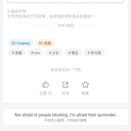
©
版权声明
文章内容来自于互联网，如有侵权请联系站长删除！
THE END
Cosplay
美图
# 美腿
# cos
# 少女
# 裸足
# 双马尾
喜欢就支持一下吧
点赞
12
分享
收藏
Not afraid of people blocking, I'm afraid their surrender.
不怕万人阻挡，只怕自己投降