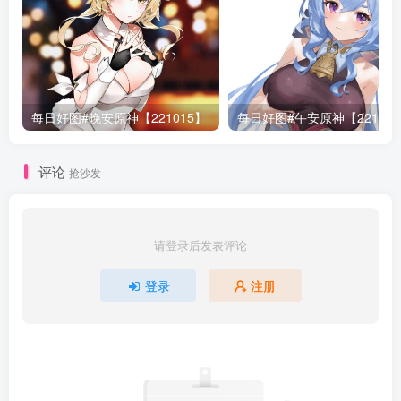
每日好图#晚安原神【221015】
每日好图#午安原神【22101
评论
抢沙发
请登录后发表评论
登录
注册