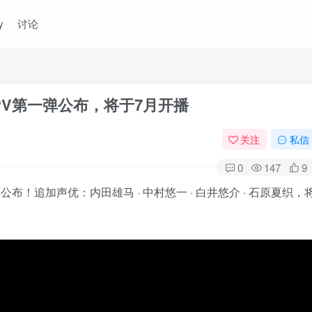
y
讨论
PV第一弹公布，将于7月开播
关注
私信
0
147
9
公布！追加声优：内田雄马 · 中村悠一 · 白井悠介 · 石原夏织，