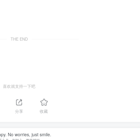
THE END
喜欢就支持一下吧
分享
收藏
py. No worries, just smile.
开心点，别担心，微笑就好