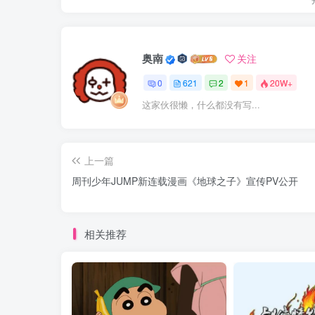
奥南
关注
0
621
2
1
20W+
这家伙很懒，什么都没有写...
上一篇
周刊少年JUMP新连载漫画《地球之子》宣传PV公开
相关推荐