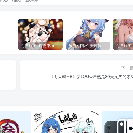
每日好图#晚安原神【221015】
每日好图#午安原神【221014】
下一
《街头霸王6》新LOGO居然是80美元买的素