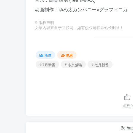
动画制作：ゆめ太カンパニー×グラフィニカ
©
版权声明
文章内容来自于互联网，如有侵权请联系站长删除！
动漫
消息
# 7月新番
# 东京猫猫
# 七月新番
点赞
9
Be hap