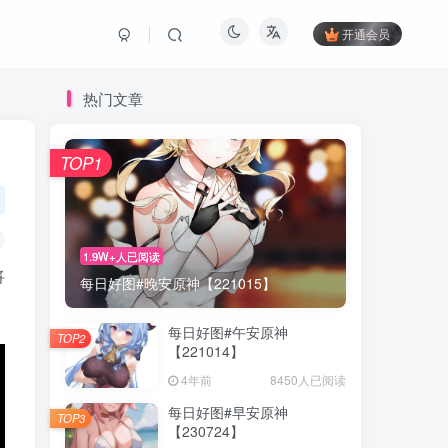
开通会员
热门文章
TOP1
1.9W+人已阅读
将
每日好图#晚安原神【221015】
每日好图#午安原神
TOP2
【221014】
4年前
8450人已阅读
每日好图#早安原神
TOP3
【230724】