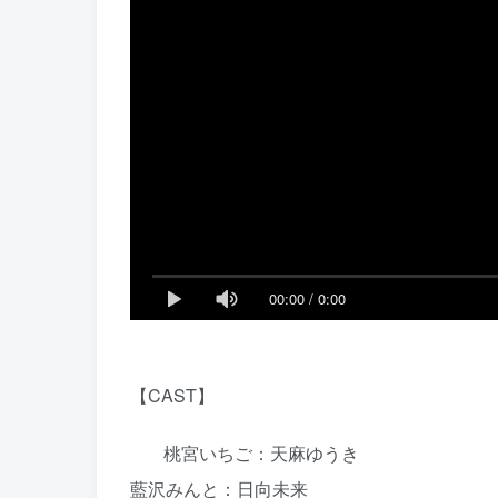
00:00
/
0:00
【CAST】
桃宮いちご：天麻ゆうき
藍沢みんと：日向未来