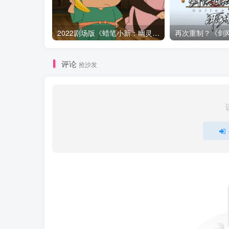
2022剧场版《蜡笔小新：幽灵忍者珍风传》公开正式PV
评论
抢沙发