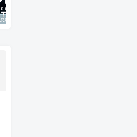
Switch2 最新消息深度解析（截至2025年4月25日）
TV动画《欢迎来到实力至上主义教室》第三季公布了第1弹主视觉图。