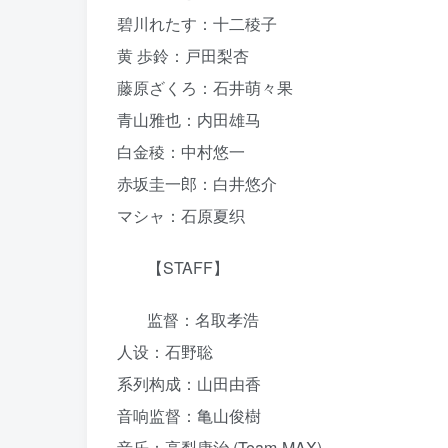
碧川れたす：十二稜子
黄 歩鈴：戸田梨杏
藤原ざくろ：石井萌々果
青山雅也：内田雄马
白金稜：中村悠一
赤坂圭一郎：白井悠介
マシャ：石原夏织
【STAFF】
监督：名取孝浩
人设：石野聡
系列构成：山田由香
音响监督：亀山俊樹
音乐：高梨康治 (Team-MAX)