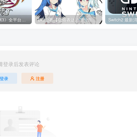
再次重制？《剑网3》全平台旗舰版公布，PC手机多端互通，2023年10月上线
B站公布【低俗表达治理报告】 “牛子”、“烧鸡”等词汇违规
请登录后发表评论
登录
注册