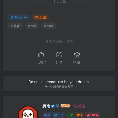
THE END
Cosplay
美图
# 美腿
# cos
# 白丝
喜欢就支持一下吧
点赞
7
分享
收藏
Do not let dream just be your dream.
别让梦想只停留在梦里
奥南
关注
0
621
2
1
20W+