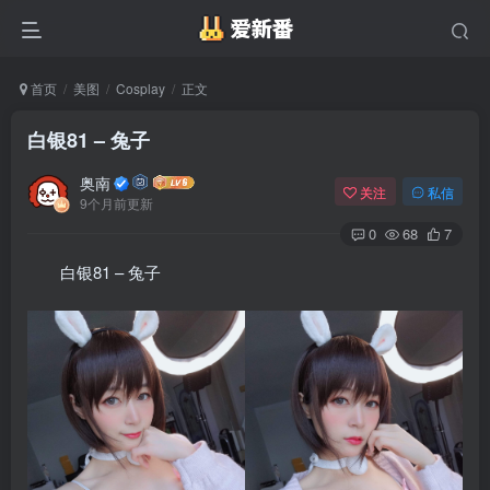
首页
美图
Cosplay
正文
白银81 – 兔子
奥南
关注
私信
9个月前更新
0
68
7
白银81 – 兔子