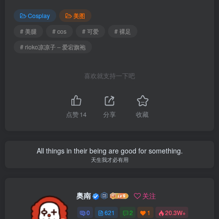
Cosplay
美图
# 美腿
# cos
# 可爱
# 裸足
# rioko凉凉子 – 爱宕旗袍
喜欢就支持一下吧
点赞
14
分享
收藏
All things in their being are good for something.
天生我才必有用
奥南
关注
0
621
2
1
20.3W+