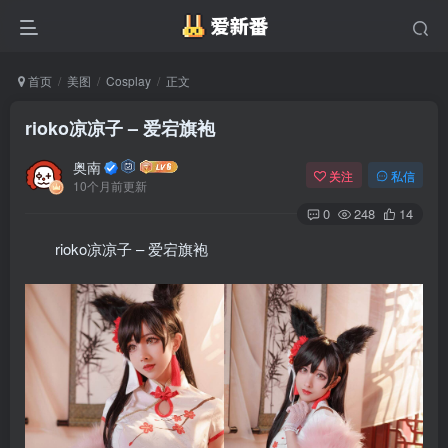
首页
美图
Cosplay
正文
rioko凉凉子 – 爱宕旗袍
奥南
关注
私信
10个月前更新
0
248
14
rioko凉凉子 – 爱宕旗袍