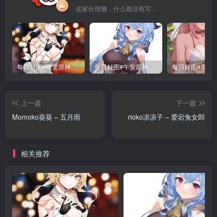
这家伙很懒，什么都没有写...
每日好图#晚安原神【221015】
每日好图#午安原神【221014】
上一篇
下一篇
Momoko葵葵 – 五月雨
rioko凉凉子 – 爱宕兔女郎
相关推荐