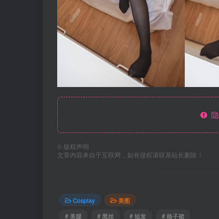
隐
©
版权声明
文章内容来自于互联网，如有侵权请联系站长删除！
Cosplay
美图
# 美腿
# 黑丝
# 短发
# 格子裙