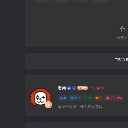
点赞
1
Youth m
奥南
关注
0
621
2
1
20.3W+
这家伙很懒，什么都没有写...