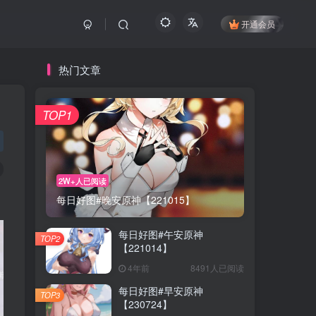
开通会员
热门文章
TOP1
2W+人已阅读
每日好图#晚安原神【221015】
每日好图#午安原神
TOP2
【221014】
4年前
8491人已阅读
每日好图#早安原神
TOP3
【230724】