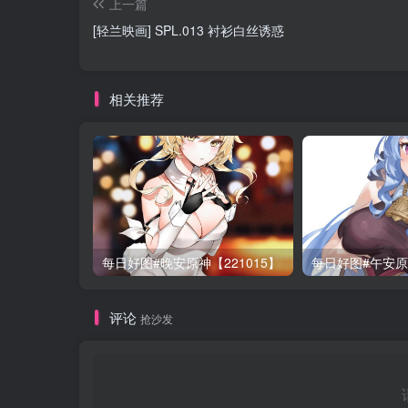
上一篇
[轻兰映画] SPL.013 衬衫白丝诱惑
相关推荐
每日好图#晚安原神【221015】
每日好图#午安原神
评论
抢沙发