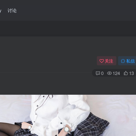
y
讨论
关注
私信
0
124
13