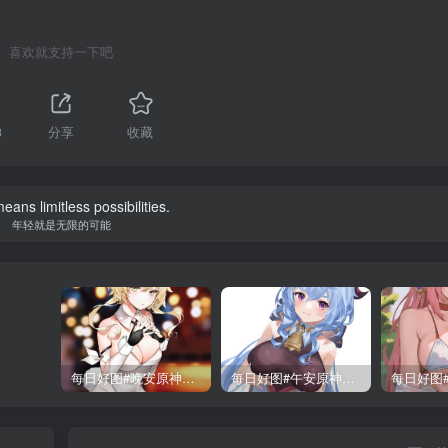
喜欢就支持一下吧
3
分享
收藏
eans limitless possibilities.
年轻就是无限的可能
每日好图#晚安原神【221015】
每日好图#午安原神【221014】