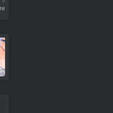
篇
 爱宕
神【240710】
每日好图#午安原神【221015】
每日好图#晚安