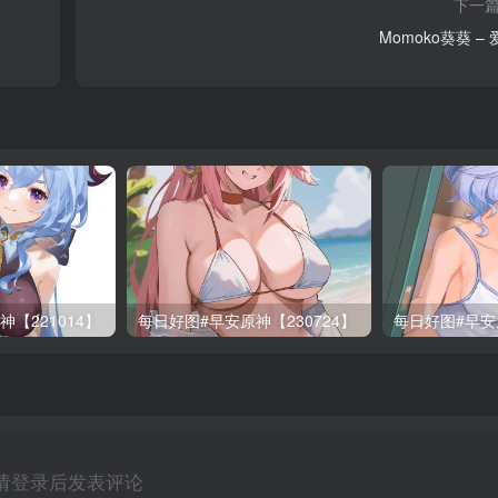
下一
Momoko葵葵 –
【221014】
每日好图#早安原神【230724】
每日好图#早安原
请登录后发表评论