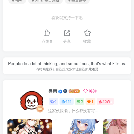
喜欢就支持一下吧
点赞
0
分享
收藏
People do a lot of thinking, and sometimes, that's what kills us.
有时候是我们自己想太多才让自己如此难受
奥南
关注
0
621
2
1
20W+
这家伙很懒，什么都没有写...