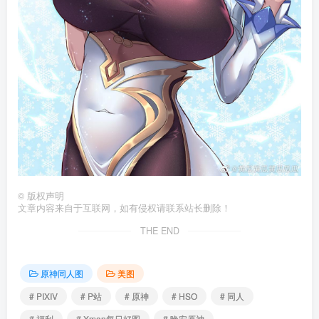
©
版权声明
文章内容来自于互联网，如有侵权请联系站长删除！
THE END
原神同人图
美图
# PIXIV
# P站
# 原神
# HSO
# 同人
# 福利
# Xman每日好图
# 晚安原神