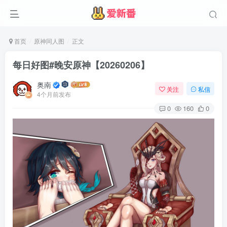
首页
原神同人图
正文
每日好图#晚安原神【20260206】
奥南
关注
私信
4个月前发布
0
160
0