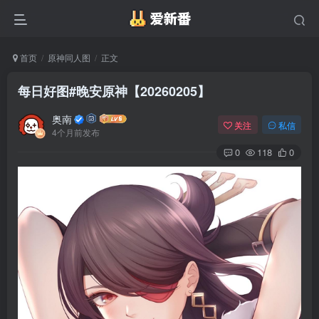
首页
原神同人图
正文
每日好图#晚安原神【20260205】
奥南
关注
私信
4个月前发布
0
118
0