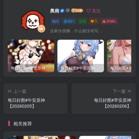
奥南
关注
0
621
2
1
20W+
这家伙很懒，什么都没有写...
每日好图#晚安原神【221015】
每日好图#午安原神【221014】
上一篇
下一篇
每日好图#午安原神
每日好图#早安原神
【20260205】
【20260206】
相关推荐