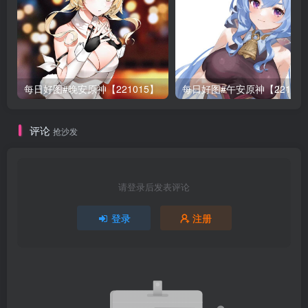
每日好图#晚安原神【221015】
每日好图#午安原神【22101
评论
抢沙发
请登录后发表评论
登录
注册