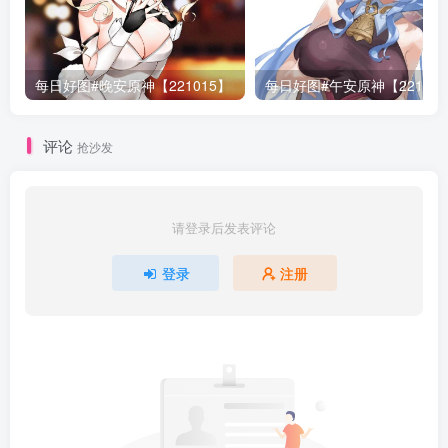
每日好图#晚安原神【221015】
每日好图#午安原神【22101
评论
抢沙发
请登录后发表评论
登录
注册