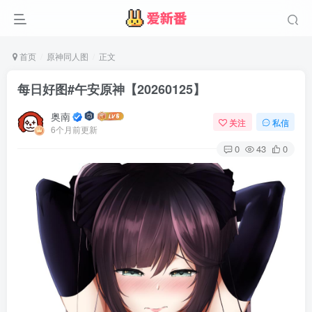
首页
原神同人图
正文
每日好图#午安原神【20260125】
奥南
关注
私信
6个月前更新
0
43
0