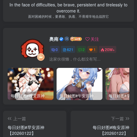
In the face of difficulties, be brave, persistent and tirelessly to
overcome it.
面对困难的时候，要勇敢、执着、不畏艰辛地去战胜它
奥南
关注
0
621
2
1
20W+
这家伙很懒，什么都没有写...
每日好图#晚安原神【221015】
每日好图#午安原神【221014】
上一篇
下一篇
每日好图#早安原神
每日好图#晚安原神
【20260122】
【20260122】