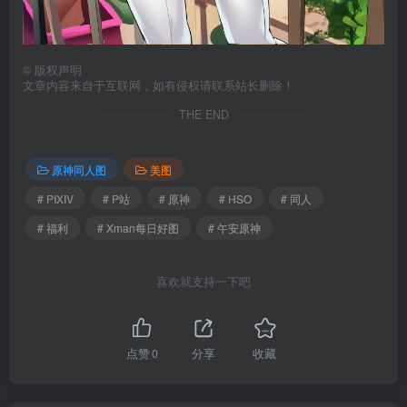
©
版权声明
文章内容来自于互联网，如有侵权请联系站长删除！
THE END
原神同人图
美图
# PIXIV
# P站
# 原神
# HSO
# 同人
# 福利
# Xman每日好图
# 午安原神
喜欢就支持一下吧
点赞
0
分享
收藏