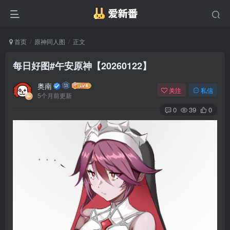
首页
原神同人图
正文
每日好图#午安原神【20260122】
奥南
关注
私信
5个月前更新
0
39
0