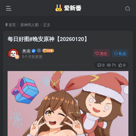
首页
原神同人图
正文
每日好图#晚安原神【20260120】
奥南
关注
私信
5个月前更新
0
71
0