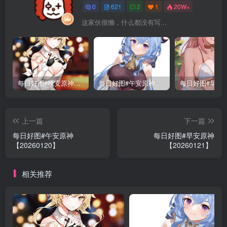
0
621
2
1
20W+
这家伙很懒，什么都没有写...
每日好图#晚安原神【221015】
每日好图#午安原神【221014】
上一篇
下一篇
每日好图#午安原神
每日好图#早安原神
【20260120】
【20260121】
相关推荐