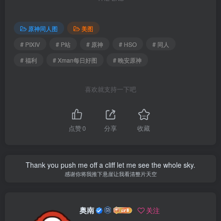
原神同人图
美图
# PIXIV
# P站
# 原神
# HSO
# 同人
# 福利
# Xman每日好图
# 晚安原神
喜欢就支持一下吧
点赞
0
分享
收藏
Thank you push me off a cliff let me see the whole sky.
感谢你将我推下悬崖让我看清整片天空
奥南
关注