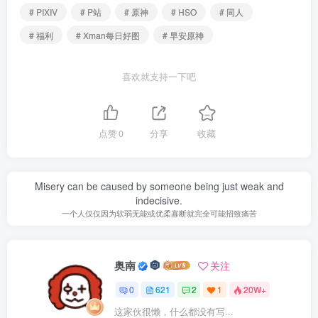
# PIXIV
# P站
# 原神
# HSO
# 同人
# 福利
# Xman每日好图
# 早安原神
喜欢就支持一下吧
点赞
0
分享
收藏
Misery can be caused by someone being just weak and
indecisive.
一个人仅仅因为软弱无能或优柔寡断就完全可能招致痛苦
奥南
关注
0
621
2
1
20W+
这家伙很懒，什么都没有写...