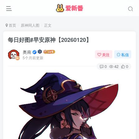
首页
原神同人图
正文
每日好图#早安原神【20260120】
奥南
关注
私信
5个月前更新
0
42
0