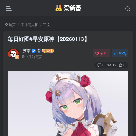
首页
原神同人图
正文
每日好图#早安原神【20260113】
奥南
关注
私信
5个月前更新
0
35
0