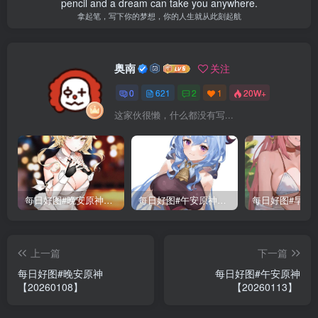
pencil and a dream can take you anywhere.
拿起笔，写下你的梦想，你的人生就从此刻起航
奥南
关注
0
621
2
1
20W+
这家伙很懒，什么都没有写...
每日好图#晚安原神【221015】
每日好图#午安原神【221014】
上一篇
下一篇
每日好图#晚安原神
每日好图#午安原神
【20260108】
【20260113】