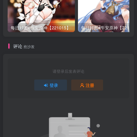
每日好图#晚安原神【221015】
每日好图#午安原神【22101
评论
抢沙发
请登录后发表评论
登录
注册