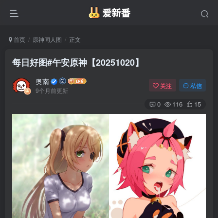
首页
原神同人图
正文
每日好图#午安原神【20251020】
奥南
关注
私信
9个月前更新
0
116
15