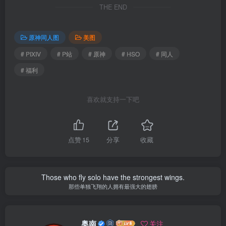
THE END
原神同人图
美图
# PIXIV
# P站
# 原神
# HSO
# 同人
# 福利
喜欢就支持一下吧
点赞
15
分享
收藏
Those who fly solo have the strongest wings.
那些单独飞翔的人拥有最强大的翅膀
奥南
关注