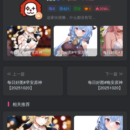
0
621
2
1
20W+
这家伙很懒，什么都没有写...
每日好图#晚安原神【221015】
每日好图#午安原神【221014】
上一篇
下一篇
每日好图#早安原神
每日好图#晚安原神
【20251020】
【20251020】
相关推荐