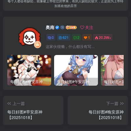
每个人都会有缺陷，就像被上帝咬过的苹果，有的人缺陷比较大，正是因为上帝特
别喜欢他的芬芳
奥南
关注
0
621
2
1
20.3W+
这家伙很懒，什么都没有写...
每日好图#晚安原神【221015】
每日好图#午安原神【221014】
上一篇
下一篇
每日好图#早安原神
每日好图#晚安原神
【20251018】
【20251018】