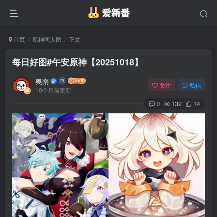
首页
原神同人图
正文
每日好图#午安原神【20251018】
奥南
关注
私信
10个月前更新
0
132
14