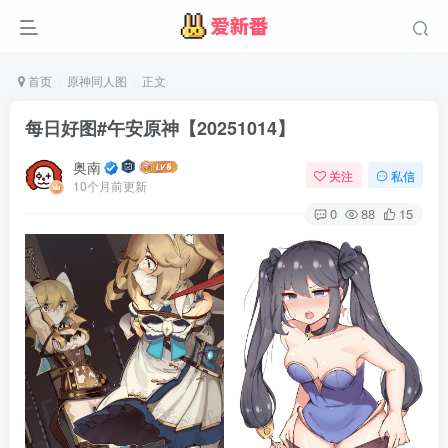
首页
原神同人图
正文
每日好图#午安原神【20251014】
奥南
关注
私信
10个月前更新
0
88
15