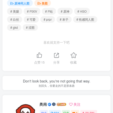
原神同人图
美图
# 美腿
# PIXIV
# P站
# 原神
# HSO
# 白丝
# 可爱
# prpr
# 本子
# 性感同人图
# gkd
# 涩图
喜欢就支持一下吧
点赞
15
分享
收藏
Don't look back, you're not going that way.
别回头，你要走的不是那条路
奥南
关注
0
621
2
1
20.3W+