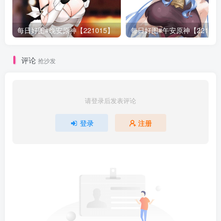
每日好图#晚安原神【221015】
每日好图#午安原神【22101
评论
抢沙发
请登录后发表评论
登录
注册