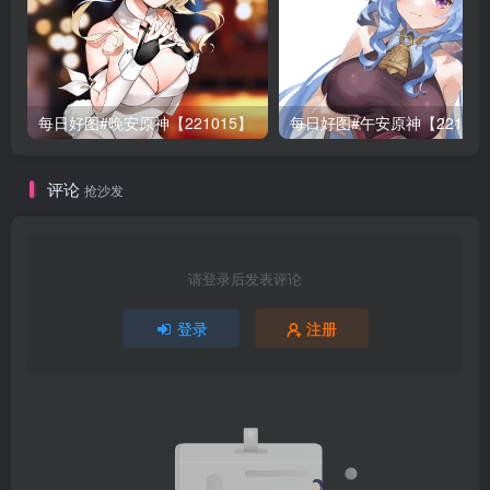
每日好图#晚安原神【221015】
每日好图#午安原神【22101
评论
抢沙发
请登录后发表评论
登录
注册