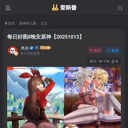
首页
原神同人图
正文
每日好图#晚安原神【20251013】
奥南
关注
私信
9个月前更新
0
116
8