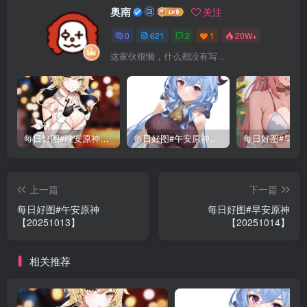
奥南
关注
0
621
2
1
20W+
这家伙很懒，什么都没有写...
每日好图#晚安原神【221015】
每日好图#午安原神【221014】
上一篇
下一篇
每日好图#午安原神
每日好图#早安原神
【20251013】
【20251014】
相关推荐