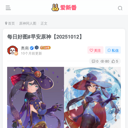
首页
原神同人图
正文
每日好图#早安原神【20251012】
奥南
关注
私信
10个月前更新
0
80
5