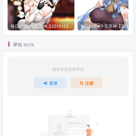
每日好图#晚安原神【221015】
每日好图#午安原神【22101
评论
抢沙发
请登录后发表评论
登录
注册