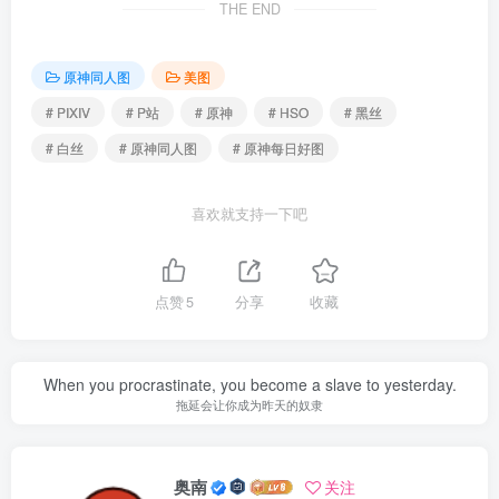
THE END
原神同人图
美图
# PIXIV
# P站
# 原神
# HSO
# 黑丝
# 白丝
# 原神同人图
# 原神每日好图
喜欢就支持一下吧
点赞
5
分享
收藏
When you procrastinate, you become a slave to yesterday.
拖延会让你成为昨天的奴隶
奥南
关注