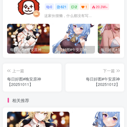
0
621
2
1
20.3W+
这家伙很懒，什么都没有写...
每日好图#晚安原神【221015】
每日好图#午安原神【221014】
上一篇
下一篇
每日好图#晚安原神
每日好图#午安原神
【20251011】
【20251012】
相关推荐