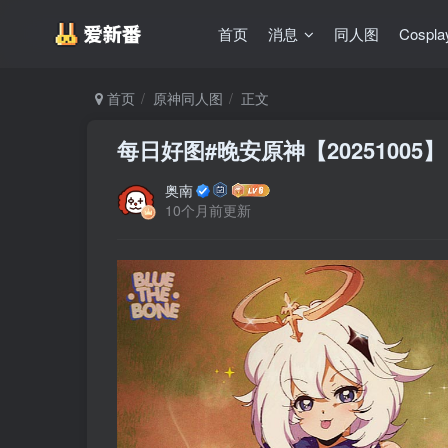
首页
消息
同人图
Cospla
首页
原神同人图
正文
每日好图#晚安原神【20251005】
奥南
10个月前更新