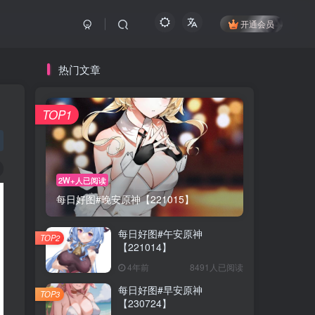
开通会员
热门文章
TOP1
2W+人已阅读
每日好图#晚安原神【221015】
每日好图#午安原神
TOP2
【221014】
4年前
8491人已阅读
每日好图#早安原神
TOP3
【230724】