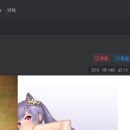
y
讨论
关注
私信
0
149
11