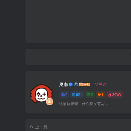
奥南
关注
0
621
2
1
20W+
这家伙很懒，什么都没有写...
上一篇