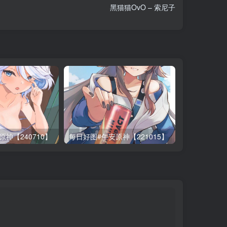
黑猫猫OvO – 索尼子
神【240710】
每日好图#午安原神【221015】
每日好图#晚安