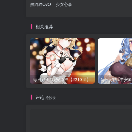
黑猫猫OvO – 少女心事
相关推荐
每日好图#晚安原神【221015】
每日好图#午安原神
评论
抢沙发