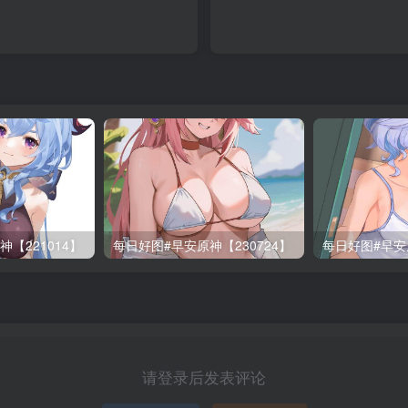
【221014】
每日好图#早安原神【230724】
每日好图#早安原
请登录后发表评论