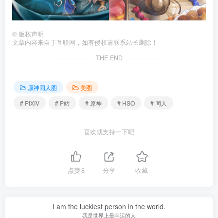
©
版权声明
文章内容来自于互联网，如有侵权请联系站长删除！
THE END
原神同人图
美图
# PIXIV
# P站
# 原神
# HSO
# 同人
喜欢就支持一下吧
点赞
8
分享
收藏
I am the luckiest person in the world.
我是世界上最幸运的人