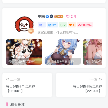
奥南
关注
0
621
2
1
20.3W+
这家伙很懒，什么都没有写...
每日好图#晚安原神【221015】
每日好图#午安原神【221014】
上一篇
下一篇
每日好图#早安原神
每日好图#晚安原神
【221001】
【221001】
相关推荐