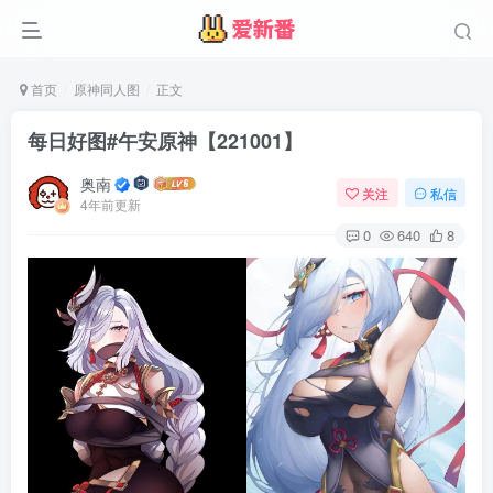
首页
原神同人图
正文
每日好图#午安原神【221001】
奥南
关注
私信
4年前更新
0
640
8