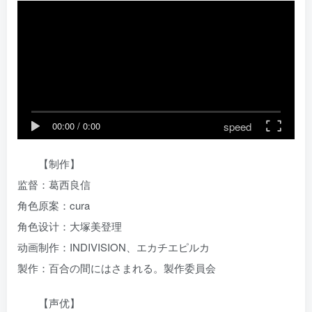
speed
00:00
/
0:00
【制作】
监督：葛西良信
角色原案：cura
角色设计：大塚美登理
动画制作：INDIVISION、エカチエピルカ
製作：百合の間にはさまれる。製作委員会
【声优】