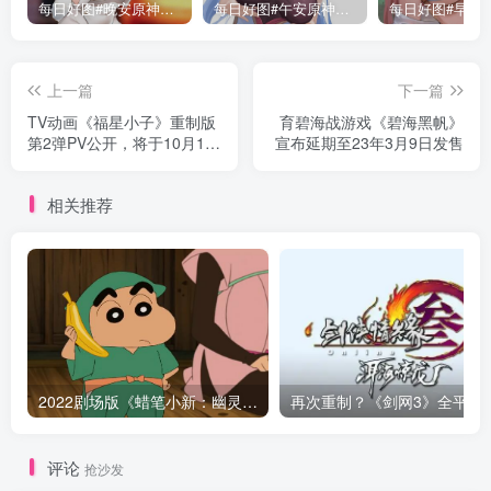
每日好图#晚安原神【221015】
每日好图#午安原神【221014】
上一篇
下一篇
TV动画《福星小子》重制版
育碧海战游戏《碧海黑帆》
第2弹PV公开，将于10月13
宣布延期至23年3月9日发售
日开播
相关推荐
2022剧场版《蜡笔小新：幽灵忍者珍风传》公开正式PV
再次重制？《剑网3》全平台旗舰版公布，
评论
抢沙发