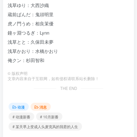
浅草ゆり：大西沙織
蔵前ぱんだ：鬼頭明里
虎ノ門うめ：相良茉優
鐘ヶ淵つるぎ：Lynn
浅草とと：久保田未夢
浅草かおり：水橋かおり
俺クン：杉田智和
©
版权声明
文章内容来自于互联网，如有侵权请联系站长删除！
THE END
动漫
消息
# 动漫新番
# 10月新番
# 某天早上变成人头麦克风的我君的人生