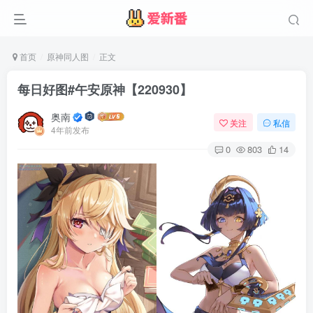
首页
原神同人图
正文
每日好图#午安原神【220930】
奥南
关注
私信
4年前发布
0
803
14