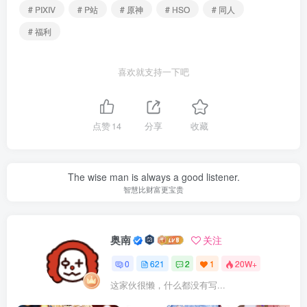
# PIXIV
# P站
# 原神
# HSO
# 同人
# 福利
喜欢就支持一下吧
点赞
14
分享
收藏
The wise man is always a good listener.
智慧比财富更宝贵
奥南
关注
0
621
2
1
20W+
这家伙很懒，什么都没有写...