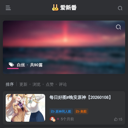
白丝
共90篇
排序
更新
浏览
点赞
评论
每日好图#晚安原神【20260108】
20
原神同人图
美图
5个月前
15