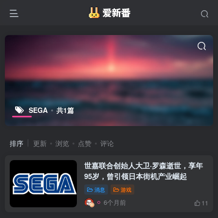
SEGA
共1篇
排序
更新
浏览
点赞
评论
世嘉联合创始人大卫·罗森逝世，享年
95岁，曾引领日本街机产业崛起​
消息
游戏
6个月前
11