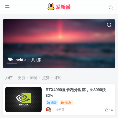
nvidia
共1篇
排序
更新
浏览
点赞
评论
RTX4090显卡跑分泄露，比3090快
82%
日常
消息
4年前
14