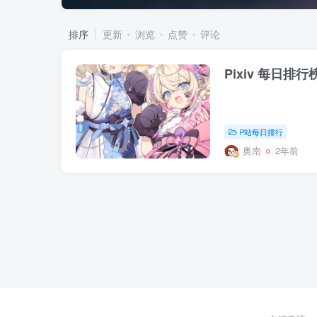
排序
更新
浏览
点赞
评论
Pixiv 每日排行
P站每日排行
奥南
2年前