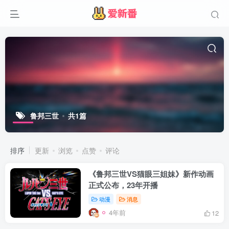
鲁邦三世
共1篇
排序
更新
浏览
点赞
评论
《鲁邦三世VS猫眼三姐妹》新作动画
正式公布，23年开播
动漫
消息
4年前
12