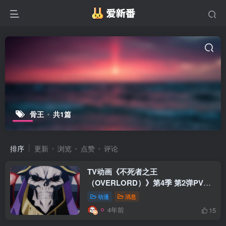
骨王
共1篇
排序
更新
浏览
点赞
评论
TV动画《不死者之王
（OVERLORD）》第4季 第2弹PV公
开
动漫
消息
4年前
15