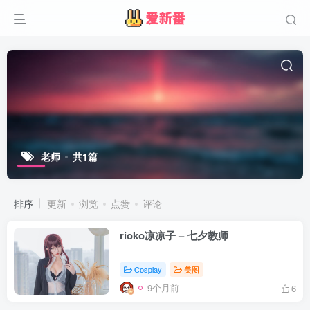
老师
共1篇
排序
更新
浏览
点赞
评论
rioko凉凉子 – 七夕教师
Cosplay
美图
9个月前
6