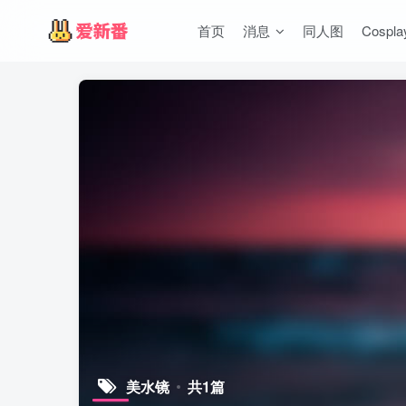
首页
消息
同人图
Cospla
美水镜
共1篇