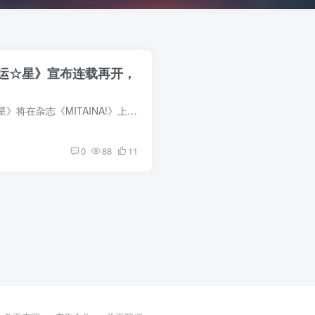
运☆星》宣布连载再开，
美水镜漫画《幸运☆星》将在杂志《MITAINA!》上重启连载，新一期将于11月10日 发售。大家敬请期待~
0
88
11