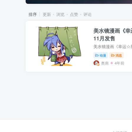
排序
更新
浏览
点赞
评论
美水镜漫画《幸
11月发售
动漫
消息
奥南
4年前