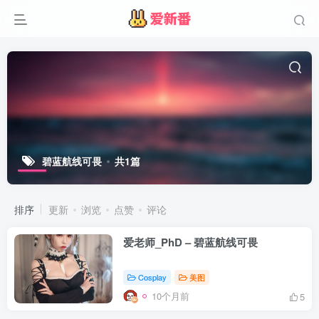
碧蓝航线可畏
共1篇
排序
更新
浏览
点赞
评论
爱老师_PhD – 碧蓝航线可畏
Cosplay
美图
10个月前
5