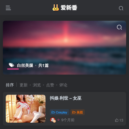
白丝美腿
共1篇
排序
更新
浏览
点赞
评论
抖娘·利世 – 女巫
Cosplay
美图
9个月前
13