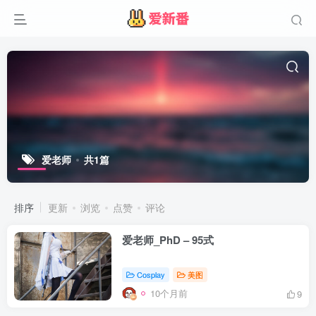
爱老师
共1篇
排序
更新
浏览
点赞
评论
爱老师_PhD – 95式
Cosplay
美图
10个月前
9