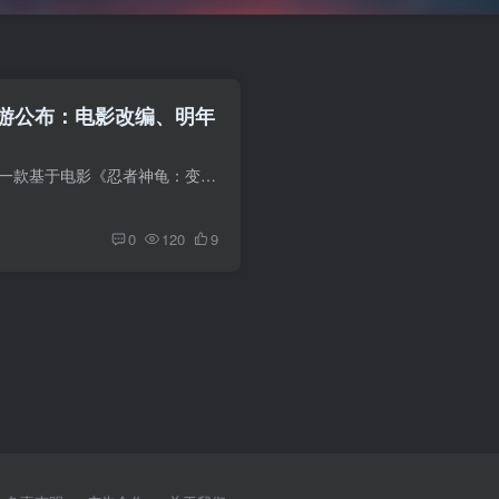
游公布：电影改编、明年
Outright Games公开一款基于电影《忍者神龟：变种大乱斗》制作的新游戏，该作预计在2024年末登陆主机和PC平台。 Outright Games首席运营官Stephanie Malham在一份新闻稿中表示：“Nickelodeon是...
0
120
9