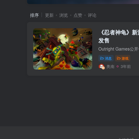
排序
更新
浏览
点赞
评论
《忍者神龟》新
发售
消息
游戏
奥南
3年前