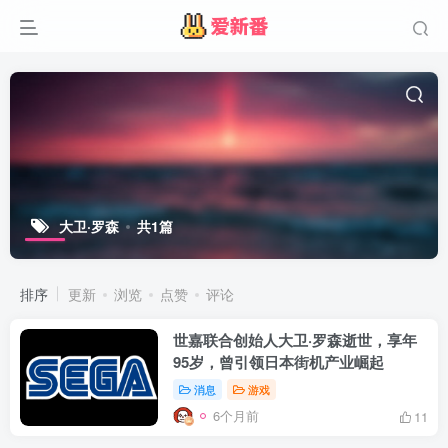
大卫·罗森
共1篇
排序
更新
浏览
点赞
评论
世嘉联合创始人大卫·罗森逝世，享年
95岁，曾引领日本街机产业崛起​
消息
游戏
6个月前
11