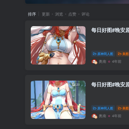
排序
更新
浏览
点赞
评论
每日好图#晚安原
20
原神同人图
美图
奥南
4年前
每日好图#晚安原
20
原神同人图
美图
奥南
4年前