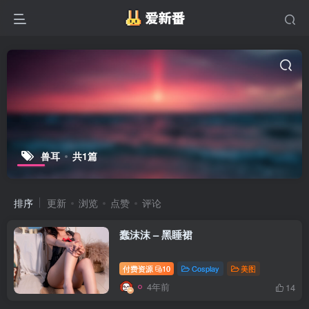
兽耳
共1篇
排序
更新
浏览
点赞
评论
蠢沫沫 – 黑睡裙
付费资源
10
Cosplay
美图
4年前
14