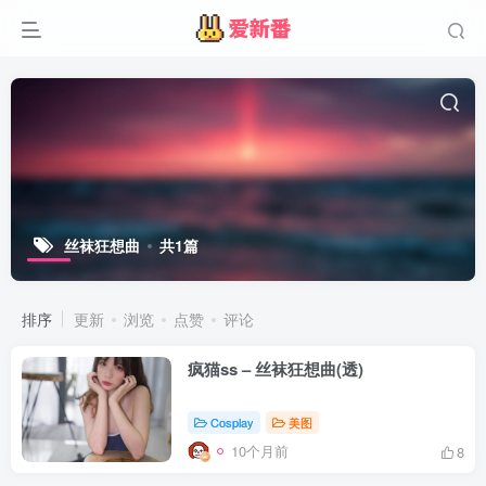
丝袜狂想曲
共1篇
排序
更新
浏览
点赞
评论
疯猫ss – 丝袜狂想曲(透)
Cosplay
美图
10个月前
8