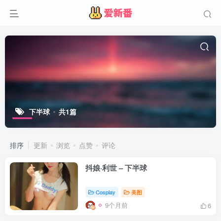
下半球
共1篇
排序
更新
浏览
点赞
评论
抖娘·利世 – 下半球
Cosplay
美图
9个月前
6