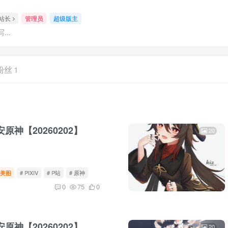
站长
管理员
超级版主
..
粉丝
1
原神【20260202】
20
美图
# PIXIV
# P站
# 原神
0
75
0
原神【20260202】
20