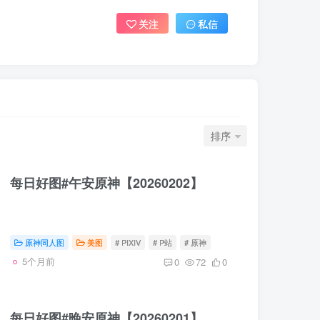
关注
私信
排序
每日好图#午安原神【20260202】
原神同人图
美图
# PIXIV
# P站
# 原神
5个月前
0
72
0
每日好图#晚安原神【20260201】