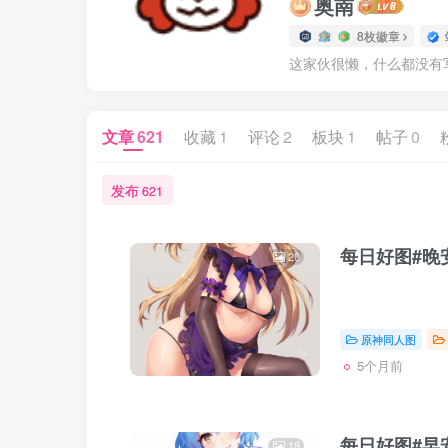
奥南
8枚徽章
这家伙很懒，什么都没有写.
文章
621
收藏
1
评论
2
板块
1
帖子
0
发布
621
每日好图#晚安
20
原神同人图
5个月前
每日好图#早安
18